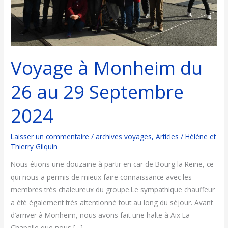
au
29
Septembre
2024
Voyage à Monheim du
26 au 29 Septembre
2024
Laisser un commentaire
/
archives voyages
,
Articles
/
Hélène et
Thierry Gilquin
Nous étions une douzaine à partir en car de Bourg la Reine, ce
qui nous a permis de mieux faire connaissance avec les
membres très chaleureux du groupe.Le sympathique chauffeur
a été également très attentionné tout au long du séjour. Avant
d’arriver à Monheim, nous avons fait une halte à Aix La
Chapelle que nous […]