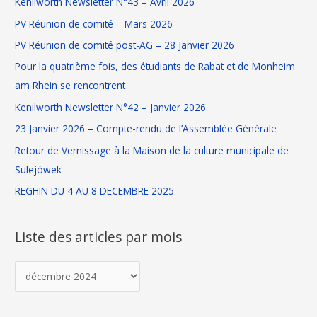
Kenilworth Newsletter N°43 – Avril 2026
r
s
h
PV Réunion de comité – Mars 2026
t
e
i
PV Réunion de comité post-AG – 28 Janvier 2026
r
c
Pour la quatrième fois, des étudiants de Rabat et de Monheim
l
:
am Rhein se rencontrent
e
Kenilworth Newsletter N°42 – Janvier 2026
s
23 Janvier 2026 – Compte-rendu de l’Assemblée Générale
p
Retour de Vernissage à la Maison de la culture municipale de
a
Sulejówek
r
REGHIN DU 4 AU 8 DECEMBRE 2025
m
o
i
Liste des articles par mois
s