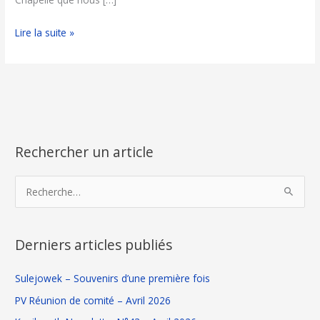
Lire la suite »
Rechercher un article
L
C
i
a
s
t
R
t
é
e
e
g
c
Derniers articles publiés
d
o
h
e
r
e
Sulejowek – Souvenirs d’une première fois
s
i
r
PV Réunion de comité – Avril 2026
a
e
c