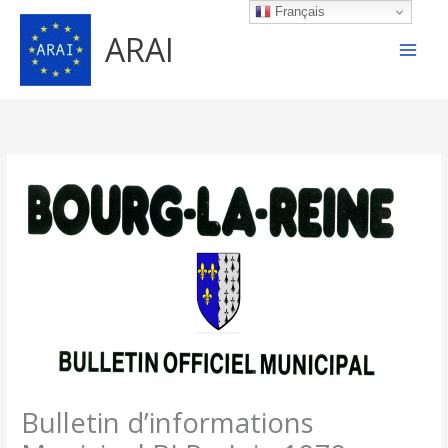
Aller
Français
au
ARAI
contenu
Bulletin d’informations