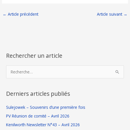
←
Article précédent
Article suivant
→
Rechercher un article
L
C
i
a
s
t
R
t
é
e
e
g
c
Derniers articles publiés
d
o
h
e
r
e
Sulejowek – Souvenirs d’une première fois
s
i
r
PV Réunion de comité – Avril 2026
a
e
c
Kenilworth Newsletter N°43 – Avril 2026
r
s
h