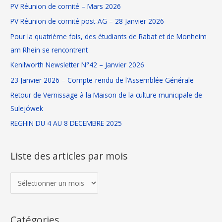
PV Réunion de comité – Mars 2026
t
e
i
PV Réunion de comité post-AG – 28 Janvier 2026
r
c
Pour la quatrième fois, des étudiants de Rabat et de Monheim
l
:
am Rhein se rencontrent
e
Kenilworth Newsletter N°42 – Janvier 2026
s
23 Janvier 2026 – Compte-rendu de l’Assemblée Générale
p
Retour de Vernissage à la Maison de la culture municipale de
a
Sulejówek
r
REGHIN DU 4 AU 8 DECEMBRE 2025
m
o
i
Liste des articles par mois
s
Catégories